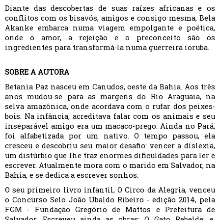
Diante das descobertas de suas raízes africanas e os
conflitos com os bisavós, amigos e consigo mesma, Bela
Akanke embarca numa viagem empolgante e poética,
onde o amor, a rejeição e o preconceito são os
ingredientes para transformá-la numa guerreira ioruba.
SOBRE A AUTORA
Betania Paz nasceu em Canudos, oeste da Bahia. Aos três
anos mudou-se para as margens do Rio Araguaia, na
selva amazônica, onde acordava com o rufar dos peixes-
bois. Na infância, acreditava falar com os animais e seu
inseparável amigo era um macaco-prego. Ainda no Pará,
foi alfabetizada por um nativo. O tempo passou, ela
cresceu e descobriu seu maior desafio: vencer a dislexia,
um distúrbio que lhe traz enormes dificuldades para ler e
escrever. Atualmente mora com o marido em Salvador, na
Bahia, e se dedica a escrever sonhos.
O seu primeiro livro infantil, O Circo da Alegria, venceu
o Concurso Selo João Ubaldo Ribeiro - edição 2014, pela
FGM - Fundação Gregório de Mattos e Prefeitura de
Salvador. Escreveu ainda as obras: O Gato Rebelde; e,