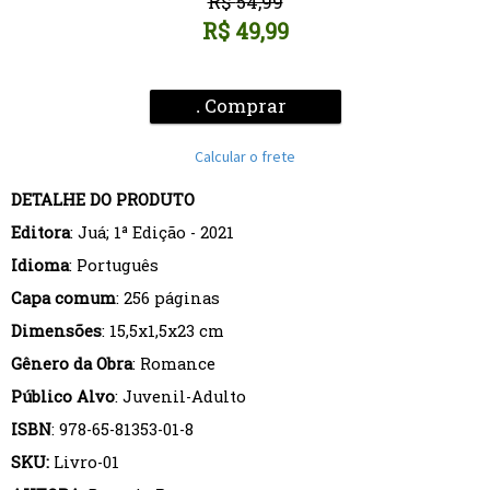
R$
54,99
R$
49,99
Comprar
.
Calcular o frete
DETALHE DO PRODUTO
Editora
: Juá; 1ª Edição - 2021
Idioma
: Português
Capa comum
: 256 páginas
Dimensões
: 15,5x1,5x23 cm
Gênero da Obra
: Romance
Público Alvo
: Juvenil-Adulto
ISBN
: 978-65-81353-01-8
SKU:
Livro-01