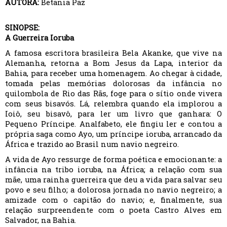
AUTORA:
Betania Paz
SINOPSE:
A Guerreira Ioruba
A famosa escritora brasileira Bela Akanke, que vive na
Alemanha, retorna a Bom Jesus da Lapa, interior da
Bahia, para receber uma homenagem. Ao chegar à cidade,
tomada pelas memórias dolorosas da infância no
quilombola de Rio das Rãs, foge para o sítio onde vivera
com seus bisavós. Lá, relembra quando ela implorou a
Ioiô, seu bisavô, para ler um livro que ganhara: O
Pequeno Príncipe. Analfabeto, ele fingiu ler e contou a
própria saga como Ayo, um príncipe ioruba, arrancado da
África e trazido ao Brasil num navio negreiro.
A vida de Ayo ressurge de forma poética e emocionante: a
infância na tribo ioruba, na África; a relação com sua
mãe, uma rainha guerreira que deu a vida para salvar seu
povo e seu filho; a dolorosa jornada no navio negreiro; a
amizade com o capitão do navio; e, finalmente, sua
relação surpreendente com o poeta Castro Alves em
Salvador, na Bahia.