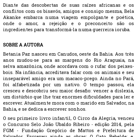
Diante das descobertas de suas raízes africanas e os
conflitos com os bisavós, amigos e consigo mesma, Bela
Akanke embarca numa viagem empolgante e poética,
onde o amor, a rejeição e o preconceito são os
ingredientes para transformá-la numa guerreira ioruba.
SOBRE A AUTORA
Betania Paz nasceu em Canudos, oeste da Bahia. Aos três
anos mudou-se para as margens do Rio Araguaia, na
selva amazônica, onde acordava com o rufar dos peixes-
bois. Na infância, acreditava falar com os animais e seu
inseparável amigo era um macaco-prego. Ainda no Pará,
foi alfabetizada por um nativo. O tempo passou, ela
cresceu e descobriu seu maior desafio: vencer a dislexia,
um distúrbio que lhe traz enormes dificuldades para ler e
escrever. Atualmente mora com o marido em Salvador, na
Bahia, e se dedica a escrever sonhos.
O seu primeiro livro infantil, O Circo da Alegria, venceu
o Concurso Selo João Ubaldo Ribeiro - edição 2014, pela
FGM - Fundação Gregório de Mattos e Prefeitura de
Salvador. Escreveu ainda as obras: O Gato Rebelde; e,