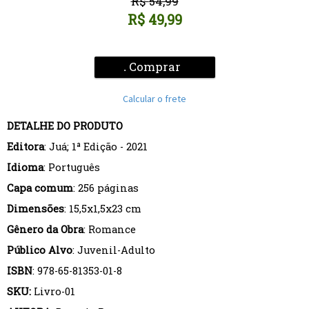
R$
54,99
R$
49,99
Comprar
.
Calcular o frete
DETALHE DO PRODUTO
Editora
: Juá; 1ª Edição - 2021
Idioma
: Português
Capa comum
: 256 páginas
Dimensões
: 15,5x1,5x23 cm
Gênero da Obra
: Romance
Público Alvo
: Juvenil-Adulto
ISBN
: 978-65-81353-01-8
SKU:
Livro-01