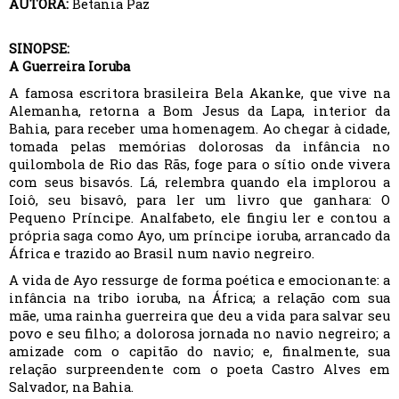
AUTORA:
Betania Paz
SINOPSE:
A Guerreira Ioruba
A famosa escritora brasileira Bela Akanke, que vive na
Alemanha, retorna a Bom Jesus da Lapa, interior da
Bahia, para receber uma homenagem. Ao chegar à cidade,
tomada pelas memórias dolorosas da infância no
quilombola de Rio das Rãs, foge para o sítio onde vivera
com seus bisavós. Lá, relembra quando ela implorou a
Ioiô, seu bisavô, para ler um livro que ganhara: O
Pequeno Príncipe. Analfabeto, ele fingiu ler e contou a
própria saga como Ayo, um príncipe ioruba, arrancado da
África e trazido ao Brasil num navio negreiro.
A vida de Ayo ressurge de forma poética e emocionante: a
infância na tribo ioruba, na África; a relação com sua
mãe, uma rainha guerreira que deu a vida para salvar seu
povo e seu filho; a dolorosa jornada no navio negreiro; a
amizade com o capitão do navio; e, finalmente, sua
relação surpreendente com o poeta Castro Alves em
Salvador, na Bahia.